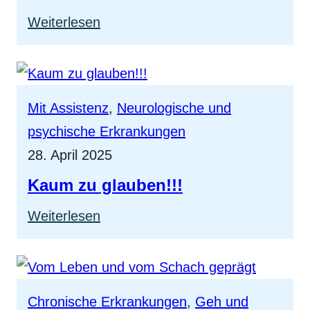
in
:
Weiterlesen
Wien
Die
Leitung
von
Mit Assistenz
, 
Neurologische und
Behindertenturnieren
psychische Erkrankungen
28. April 2025
Kaum zu glauben!!!
:
Weiterlesen
Kaum
zu
glauben!!!
Chronische Erkrankungen
, 
Geh und