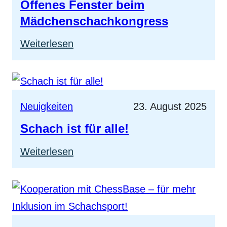
Offenes Fenster beim
Mädchenschachkongress
:
Weiterlesen
Offenes
Fenster
beim
Neuigkeiten
23. August 2025
Mädchenschachkongress
Schach ist für alle!
:
Weiterlesen
Schach
ist
für
alle!