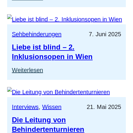
Schachsport!
Hessen:
8.
Inklusives
Sehbehinderungen
7. Juni 2025
MKK-
Liebe ist blind – 2.
Schulschachturnier
Inklusionsopen in Wien
:
Weiterlesen
Liebe
ist
blind
Interviews
, 
Wissen
21. Mai 2025
–
Die Leitung von
2.
Behindertenturnieren
Inklusionsopen