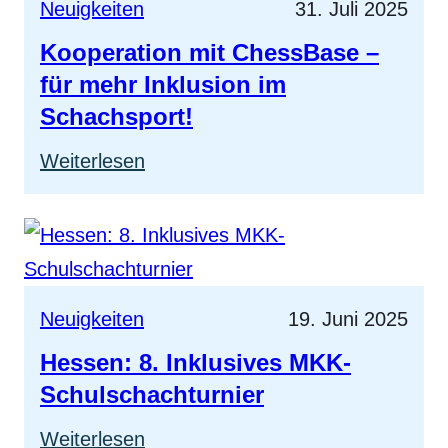
Neuigkeiten
31. Juli 2025
Kooperation mit ChessBase –
für mehr Inklusion im
Schachsport!
:
Weiterlesen
Kooperation
mit
ChessBase
–
Neuigkeiten
19. Juni 2025
für
Hessen: 8. Inklusives MKK-
mehr
Schulschachturnier
Inklusion
im
:
Weiterlesen