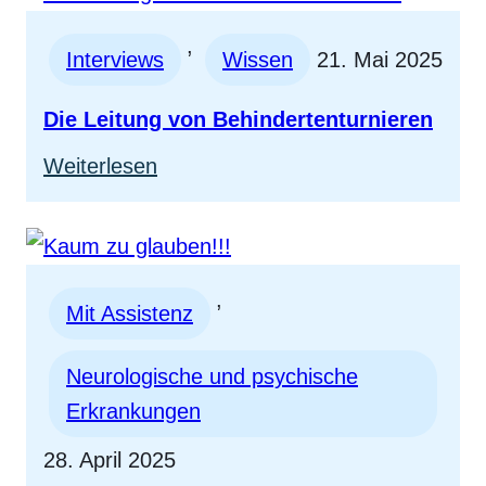
blind
, 
–
Interviews
Wissen
21. Mai 2025
2.
Die Leitung von Behindertenturnieren
Inklusionsopen
:
Weiterlesen
in
Die
Wien
Leitung
von
, 
Behindertenturnieren
Mit Assistenz
Neurologische und psychische
Erkrankungen
28. April 2025