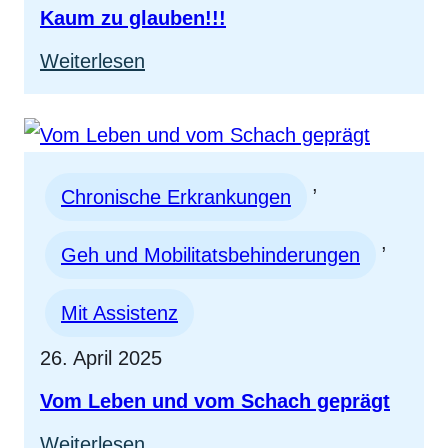
Kaum zu glauben!!!
:
Weiterlesen
Kaum
zu
glauben!!!
, 
Chronische Erkrankungen
, 
Geh und Mobilitatsbehinderungen
Mit Assistenz
26. April 2025
Vom Leben und vom Schach geprägt
:
Weiterlesen