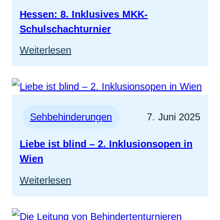
mehr
Hessen: 8. Inklusives MKK-
Inklusion
Schulschachturnier
im
:
Weiterlesen
Schachsport!
Hessen:
8.
Inklusives
MKK-
Sehbehinderungen
7. Juni 2025
Schulschachturnier
Liebe ist blind – 2. Inklusionsopen in
Wien
:
Weiterlesen
Liebe
ist