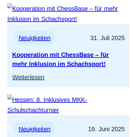
ist
für
alle!
Neuigkeiten
31. Juli 2025
Kooperation mit ChessBase – für
mehr Inklusion im Schachsport!
:
Weiterlesen
Kooperation
mit
ChessBase
–
für
Neuigkeiten
19. Juni 2025