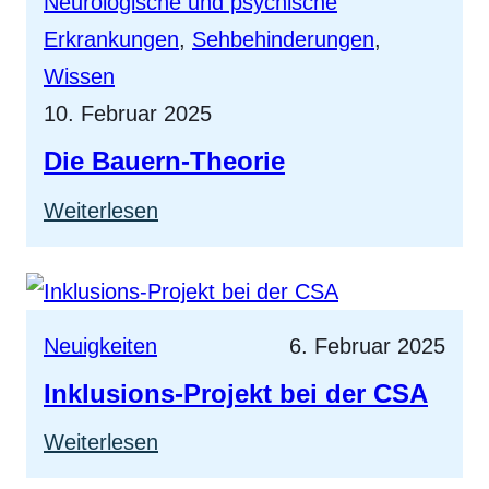
Neurologische und psychische
64
Erkrankungen
, 
Sehbehinderungen
, 
Wissen
10. Februar 2025
Die Bauern-Theorie
:
Weiterlesen
Die
Bauern-
Theorie
Neuigkeiten
6. Februar 2025
Inklusions-Projekt bei der CSA
:
Weiterlesen
Inklusions-