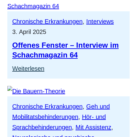
Inklusion
Gert
Chronische Erkrankungen
, 
Interviews
Schulz
3. April 2025
im
Offenes Fenster – Interview im
Interview
Schachmagazin 64
:
Weiterlesen
Offenes
Fenster
–
Chronische Erkrankungen
, 
Geh und
Interview
Mobilitatsbehinderungen
, 
Hör- und
im
Sprachbehinderungen
, 
Mit Assistenz
, 
Schachmagazin