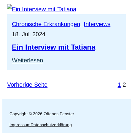
Projekt
bei
Chronische Erkrankungen
, 
Interviews
der
18. Juli 2024
CSA
Ein Interview mit Tatiana
:
Weiterlesen
Ein
Interview
Vorherige Seite
1
2
mit
Tatiana
Copyright © 2026 Offenes Fenster
Impressum
Datenschutzerklärung